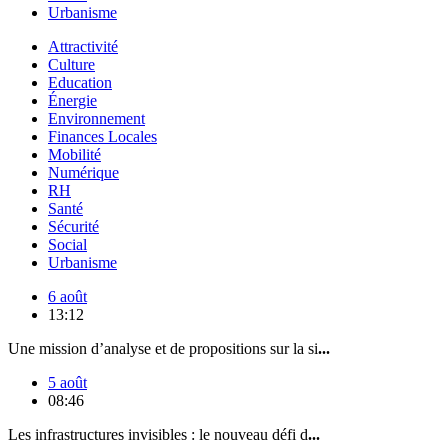
Urbanisme
Attractivité
Culture
Education
Énergie
Environnement
Finances Locales
Mobilité
Numérique
RH
Santé
Sécurité
Social
Urbanisme
6 août
13:12
Une mission d’analyse et de propositions sur la si
...
5 août
08:46
Les infrastructures invisibles : le nouveau défi d
...