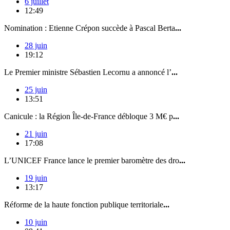
6 juillet
12:49
Nomination : Etienne Crépon succède à Pascal Berta
...
28 juin
19:12
Le Premier ministre Sébastien Lecornu a annoncé l’
...
25 juin
13:51
Canicule : la Région Île-de-France débloque 3 M€ p
...
21 juin
17:08
L’UNICEF France lance le premier baromètre des dro
...
19 juin
13:17
Réforme de la haute fonction publique territoriale
...
10 juin