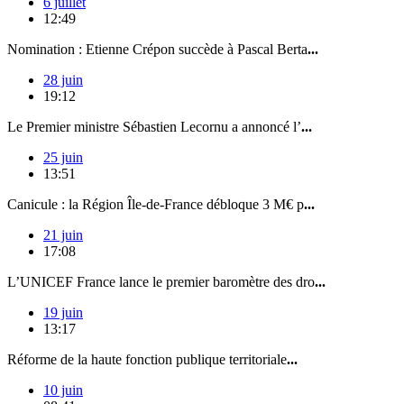
6 juillet
12:49
Nomination : Etienne Crépon succède à Pascal Berta
...
28 juin
19:12
Le Premier ministre Sébastien Lecornu a annoncé l’
...
25 juin
13:51
Canicule : la Région Île-de-France débloque 3 M€ p
...
21 juin
17:08
L’UNICEF France lance le premier baromètre des dro
...
19 juin
13:17
Réforme de la haute fonction publique territoriale
...
10 juin