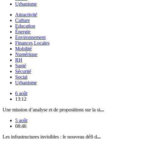
Urbanisme
Attractivité
Culture
Education
Énergie
Environnement
Finances Locales
Mobilité
Numérique
RH
Santé
Sécurité
Social
Urbanisme
6 août
13:12
Une mission d’analyse et de propositions sur la si
...
5 août
08:46
Les infrastructures invisibles : le nouveau défi d
...