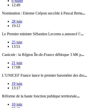
6 juillet
12:49
Nomination : Etienne Crépon succède à Pascal Berta
...
28 juin
19:12
Le Premier ministre Sébastien Lecornu a annoncé l’
...
25 juin
13:51
Canicule : la Région Île-de-France débloque 3 M€ p
...
21 juin
17:08
L’UNICEF France lance le premier baromètre des dro
...
19 juin
13:17
Réforme de la haute fonction publique territoriale
...
10 juin