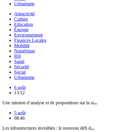
Urbanisme
Attractivité
Culture
Education
Énergie
Environnement
Finances Locales
Mobilité
Numérique
RH
Santé
Sécurité
Social
Urbanisme
6 août
13:12
Une mission d’analyse et de propositions sur la si
...
5 août
08:46
Les infrastructures invisibles : le nouveau défi d
...