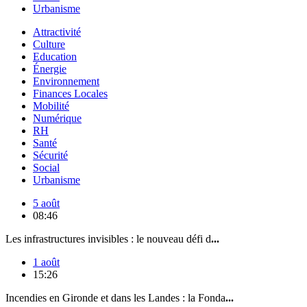
Urbanisme
Attractivité
Culture
Education
Énergie
Environnement
Finances Locales
Mobilité
Numérique
RH
Santé
Sécurité
Social
Urbanisme
5 août
08:46
Les infrastructures invisibles : le nouveau défi d
...
1 août
15:26
Incendies en Gironde et dans les Landes : la Fonda
...