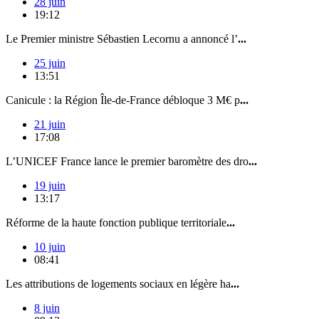
28 juin
19:12
Le Premier ministre Sébastien Lecornu a annoncé l’
...
25 juin
13:51
Canicule : la Région Île-de-France débloque 3 M€ p
...
21 juin
17:08
L’UNICEF France lance le premier baromètre des dro
...
19 juin
13:17
Réforme de la haute fonction publique territoriale
...
10 juin
08:41
Les attributions de logements sociaux en légère ha
...
8 juin