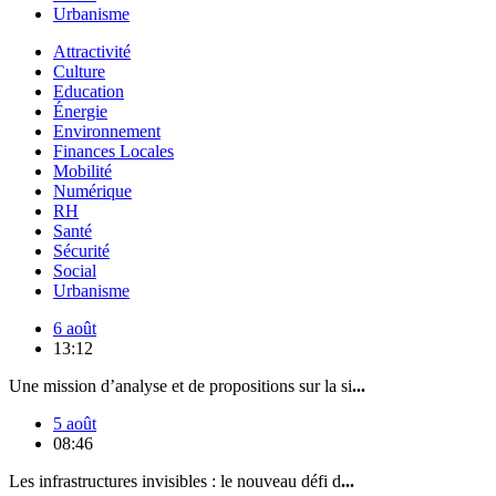
Urbanisme
Attractivité
Culture
Education
Énergie
Environnement
Finances Locales
Mobilité
Numérique
RH
Santé
Sécurité
Social
Urbanisme
6 août
13:12
Une mission d’analyse et de propositions sur la si
...
5 août
08:46
Les infrastructures invisibles : le nouveau défi d
...