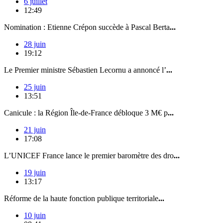
6 juillet
12:49
Nomination : Etienne Crépon succède à Pascal Berta
...
28 juin
19:12
Le Premier ministre Sébastien Lecornu a annoncé l’
...
25 juin
13:51
Canicule : la Région Île-de-France débloque 3 M€ p
...
21 juin
17:08
L’UNICEF France lance le premier baromètre des dro
...
19 juin
13:17
Réforme de la haute fonction publique territoriale
...
10 juin