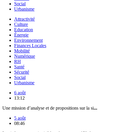
Social
Urbanisme
Attractivité
Culture
Education
Énergie
Environnement
Finances Locales
Mobilité
Numérique
RH
Santé
Sécurité
Social
Urbanisme
6 août
13:12
Une mission d’analyse et de propositions sur la si
...
5 août
08:46