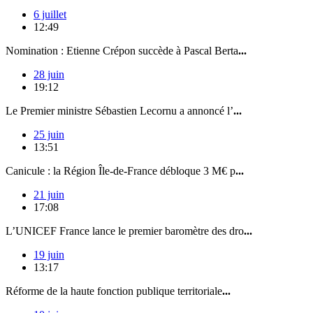
6 juillet
12:49
Nomination : Etienne Crépon succède à Pascal Berta
...
28 juin
19:12
Le Premier ministre Sébastien Lecornu a annoncé l’
...
25 juin
13:51
Canicule : la Région Île-de-France débloque 3 M€ p
...
21 juin
17:08
L’UNICEF France lance le premier baromètre des dro
...
19 juin
13:17
Réforme de la haute fonction publique territoriale
...