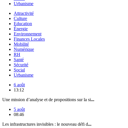
Urbanisme
Attractivité
Culture
Education
Énergie
Environnement
Finances Locales
Mobilité
Numérique
RH
Santé
Sécurité
Social
Urbanisme
6 août
13:12
Une mission d’analyse et de propositions sur la si
...
5 août
08:46
Les infrastructures invisibles : le nouveau défi d
...