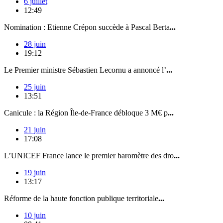
6 juillet
12:49
Nomination : Etienne Crépon succède à Pascal Berta
...
28 juin
19:12
Le Premier ministre Sébastien Lecornu a annoncé l’
...
25 juin
13:51
Canicule : la Région Île-de-France débloque 3 M€ p
...
21 juin
17:08
L’UNICEF France lance le premier baromètre des dro
...
19 juin
13:17
Réforme de la haute fonction publique territoriale
...
10 juin