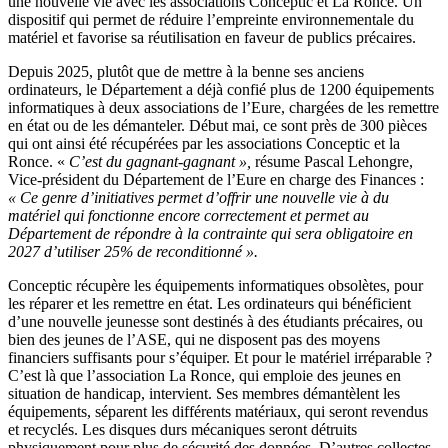
une nouvelle vie avec les associations Conceptic et La Ronce. Un
dispositif qui permet de réduire l’empreinte environnementale du
matériel et favorise sa réutilisation en faveur de publics précaires.
Depuis 2025, plutôt que de mettre à la benne ses anciens
ordinateurs, le Département a déjà confié plus de 1200 équipements
informatiques à deux associations de l’Eure, chargées de les remettre
en état ou de les démanteler. Début mai, ce sont près de 300 pièces
qui ont ainsi été récupérées par les associations Conceptic et la
Ronce. «
C’est du gagnant-gagnant »,
résume Pascal Lehongre,
Vice-président du Département de l’Eure en charge des Finances :
« Ce genre d’initiatives permet d’offrir une nouvelle vie à du
matériel qui fonctionne encore correctement et permet au
Département de répondre à la contrainte qui sera obligatoire en
2027 d’utiliser 25% de reconditionné ».
Conceptic récupère les équipements informatiques obsolètes, pour
les réparer et les remettre en état. Les ordinateurs qui bénéficient
d’une nouvelle jeunesse sont destinés à des étudiants précaires, ou
bien des jeunes de l’ASE, qui ne disposent pas des moyens
financiers suffisants pour s’équiper. Et pour le matériel irréparable ?
C’est là que l’association La Ronce, qui emploie des jeunes en
situation de handicap, intervient. Ses membres démantèlent les
équipements, séparent les différents matériaux, qui seront revendus
et recyclés. Les disques durs mécaniques seront détruits
physiquement pour plus de sécurité des données. D’autres collectes