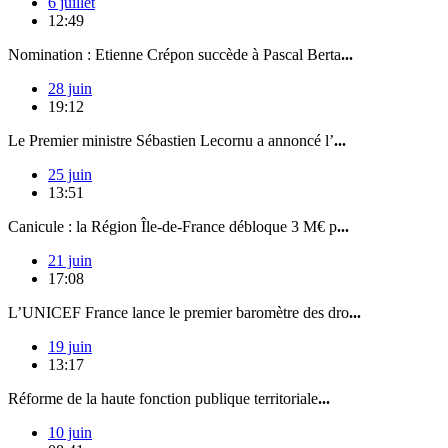
6 juillet
12:49
Nomination : Etienne Crépon succède à Pascal Berta
...
28 juin
19:12
Le Premier ministre Sébastien Lecornu a annoncé l’
...
25 juin
13:51
Canicule : la Région Île-de-France débloque 3 M€ p
...
21 juin
17:08
L’UNICEF France lance le premier baromètre des dro
...
19 juin
13:17
Réforme de la haute fonction publique territoriale
...
10 juin