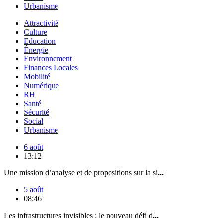
Urbanisme
Attractivité
Culture
Education
Énergie
Environnement
Finances Locales
Mobilité
Numérique
RH
Santé
Sécurité
Social
Urbanisme
6 août
13:12
Une mission d’analyse et de propositions sur la si
...
5 août
08:46
Les infrastructures invisibles : le nouveau défi d
...