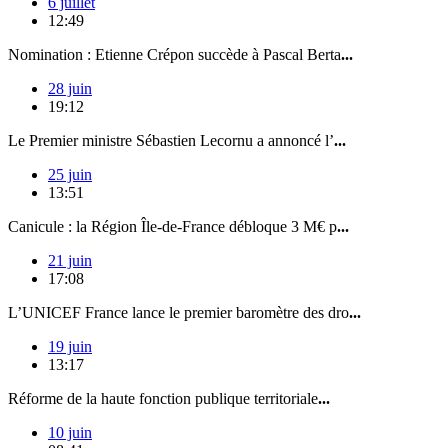
6 juillet
12:49
Nomination : Etienne Crépon succède à Pascal Berta
...
28 juin
19:12
Le Premier ministre Sébastien Lecornu a annoncé l’
...
25 juin
13:51
Canicule : la Région Île-de-France débloque 3 M€ p
...
21 juin
17:08
L’UNICEF France lance le premier baromètre des dro
...
19 juin
13:17
Réforme de la haute fonction publique territoriale
...
10 juin