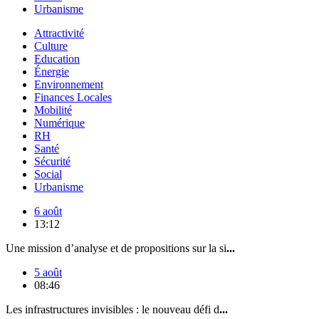
Urbanisme
Attractivité
Culture
Education
Énergie
Environnement
Finances Locales
Mobilité
Numérique
RH
Santé
Sécurité
Social
Urbanisme
6 août
13:12
Une mission d’analyse et de propositions sur la si
...
5 août
08:46
Les infrastructures invisibles : le nouveau défi d
...