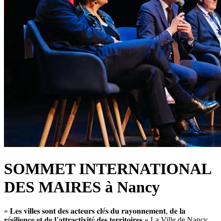
SOMMET INTERNATIONAL
DES MAIRES à Nancy
» 𝐋𝐞𝐬 𝐯𝐢𝐥𝐥𝐞𝐬 𝐬𝐨𝐧𝐭 𝐝𝐞𝐬 𝐚𝐜𝐭𝐞𝐮𝐫𝐬 𝐜𝐥é𝐬 𝐝𝐮 𝐫𝐚𝐲𝐨𝐧𝐧𝐞𝐦𝐞𝐧𝐭, 𝐝𝐞 𝐥𝐚
𝐫é𝐬𝐢𝐥𝐢𝐞𝐧𝐜𝐞 𝐞𝐭 𝐝𝐞 𝐥’𝐚𝐭𝐭𝐫𝐚𝐜𝐭𝐢𝐯𝐢𝐭é 𝐝𝐞𝐬 𝐭𝐞𝐫𝐫𝐢𝐭𝐨𝐢𝐫𝐞𝐬 « La Ville de Nancy