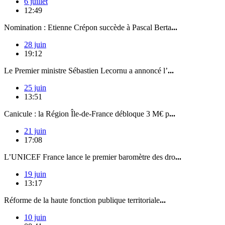
6 juillet
12:49
Nomination : Etienne Crépon succède à Pascal Berta
...
28 juin
19:12
Le Premier ministre Sébastien Lecornu a annoncé l’
...
25 juin
13:51
Canicule : la Région Île-de-France débloque 3 M€ p
...
21 juin
17:08
L’UNICEF France lance le premier baromètre des dro
...
19 juin
13:17
Réforme de la haute fonction publique territoriale
...
10 juin