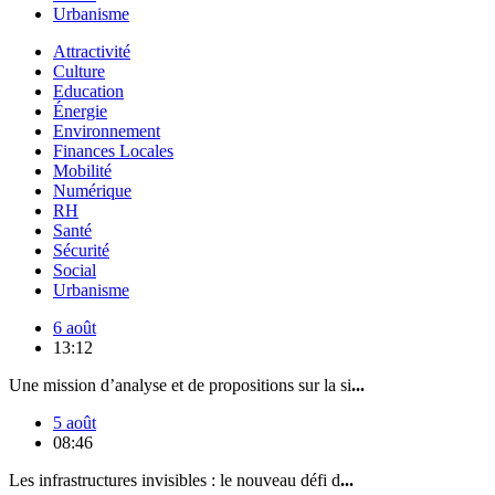
Urbanisme
Attractivité
Culture
Education
Énergie
Environnement
Finances Locales
Mobilité
Numérique
RH
Santé
Sécurité
Social
Urbanisme
6 août
13:12
Une mission d’analyse et de propositions sur la si
...
5 août
08:46
Les infrastructures invisibles : le nouveau défi d
...