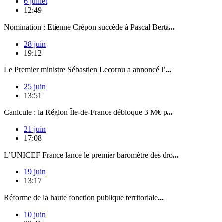
6 juillet
12:49
Nomination : Etienne Crépon succède à Pascal Berta
...
28 juin
19:12
Le Premier ministre Sébastien Lecornu a annoncé l’
...
25 juin
13:51
Canicule : la Région Île-de-France débloque 3 M€ p
...
21 juin
17:08
L’UNICEF France lance le premier baromètre des dro
...
19 juin
13:17
Réforme de la haute fonction publique territoriale
...
10 juin