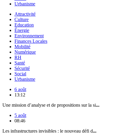
Urbanisme
Attractivité
Culture
Education
Énergie
Environnement
Finances Locales
Mobilité
Numérique
RH
Santé
Sécurité
Social
Urbanisme
6 août
13:12
Une mission d’analyse et de propositions sur la si
...
5 août
08:46
Les infrastructures invisibles : le nouveau défi d
...