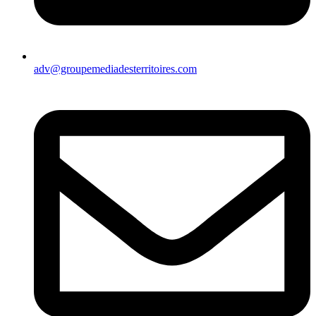
adv@groupemediadesterritoires.com