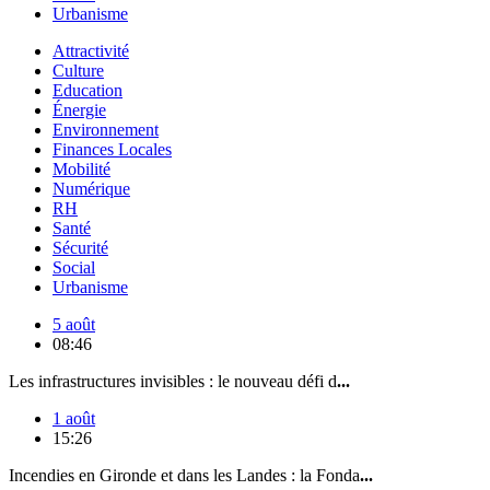
Urbanisme
Attractivité
Culture
Education
Énergie
Environnement
Finances Locales
Mobilité
Numérique
RH
Santé
Sécurité
Social
Urbanisme
5 août
08:46
Les infrastructures invisibles : le nouveau défi d
...
1 août
15:26
Incendies en Gironde et dans les Landes : la Fonda
...