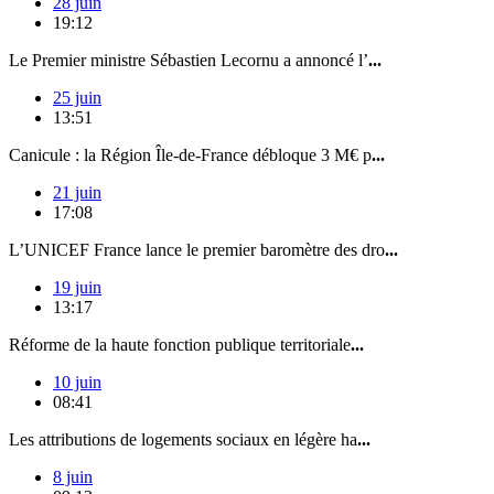
28 juin
19:12
Le Premier ministre Sébastien Lecornu a annoncé l’
...
25 juin
13:51
Canicule : la Région Île-de-France débloque 3 M€ p
...
21 juin
17:08
L’UNICEF France lance le premier baromètre des dro
...
19 juin
13:17
Réforme de la haute fonction publique territoriale
...
10 juin
08:41
Les attributions de logements sociaux en légère ha
...
8 juin