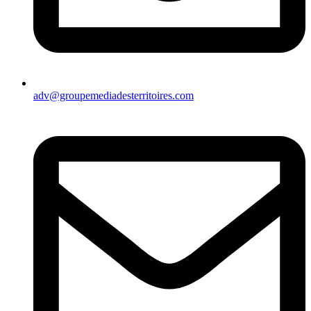
adv@groupemediadesterritoires.com