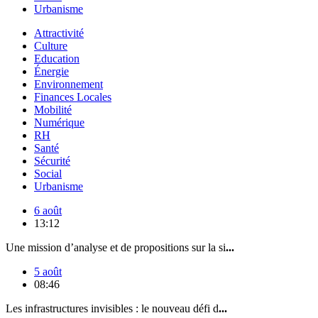
Urbanisme
Attractivité
Culture
Education
Énergie
Environnement
Finances Locales
Mobilité
Numérique
RH
Santé
Sécurité
Social
Urbanisme
6 août
13:12
Une mission d’analyse et de propositions sur la si
...
5 août
08:46
Les infrastructures invisibles : le nouveau défi d
...