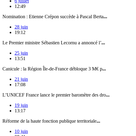
6 juillet
12:49
Nomination : Etienne Crépon succède à Pascal Berta
...
28 juin
19:12
Le Premier ministre Sébastien Lecornu a annoncé l’
...
25 juin
13:51
Canicule : la Région Île-de-France débloque 3 M€ p
...
21 juin
17:08
L’UNICEF France lance le premier baromètre des dro
...
19 juin
13:17
Réforme de la haute fonction publique territoriale
...
10 juin