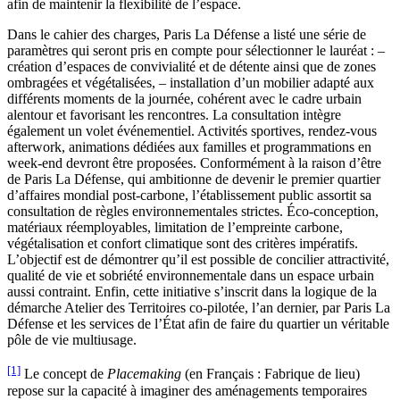
afin de maintenir la flexibilité de l’espace.
Dans le cahier des charges, Paris La Défense a listé une série de
paramètres qui seront pris en compte pour sélectionner le lauréat : –
création d’espaces de convivialité et de détente ainsi que de zones
ombragées et végétalisées, – installation d’un mobilier adapté aux
différents moments de la journée, cohérent avec le cadre urbain
alentour et favorisant les rencontres. La consultation intègre
également un volet événementiel. Activités sportives, rendez-vous
afterwork, animations dédiées aux familles et programmations en
week-end devront être proposées. Conformément à la raison d’être
de Paris La Défense, qui ambitionne de devenir le premier quartier
d’affaires mondial post-carbone, l’établissement public assortit sa
consultation de règles environnementales strictes. Éco-conception,
matériaux réemployables, limitation de l’empreinte carbone,
végétalisation et confort climatique sont des critères impératifs.
L’objectif est de démontrer qu’il est possible de concilier attractivité,
qualité de vie et sobriété environnementale dans un espace urbain
aussi contraint. Enfin, cette initiative s’inscrit dans la logique de la
démarche Atelier des Territoires co-pilotée, l’an dernier, par Paris La
Défense et les services de l’État afin de faire du quartier un véritable
pôle de vie multiusage.
[1]
Le concept de
Placemaking
(en Français : Fabrique de lieu)
repose sur la capacité à imaginer des aménagements temporaires