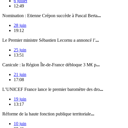
6 juillet
12:49
Nomination : Etienne Crépon succède à Pascal Berta
...
28 juin
19:12
Le Premier ministre Sébastien Lecornu a annoncé l’
...
25 juin
13:51
Canicule : la Région Île-de-France débloque 3 M€ p
...
21 juin
17:08
L’UNICEF France lance le premier baromètre des dro
...
19 juin
13:17
Réforme de la haute fonction publique territoriale
...
10 juin