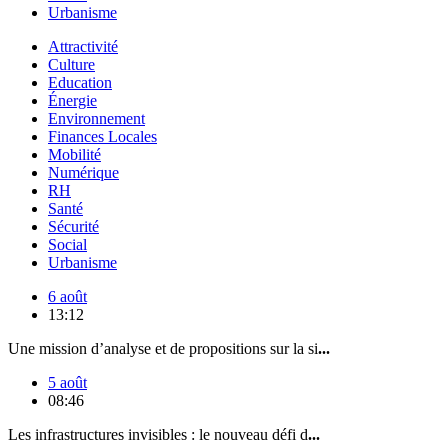
Urbanisme
Attractivité
Culture
Education
Énergie
Environnement
Finances Locales
Mobilité
Numérique
RH
Santé
Sécurité
Social
Urbanisme
6 août
13:12
Une mission d’analyse et de propositions sur la si
...
5 août
08:46
Les infrastructures invisibles : le nouveau défi d
...