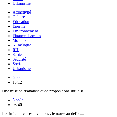
Urbanisme
Attractivité
Culture
Education
Énergie
Environnement
Finances Locales
Mobilité
Numérique
RH
Santé
Sécurité
Social
Urbanisme
6 août
13:12
Une mission d’analyse et de propositions sur la si
...
5 août
08:46
Les infrastructures invisibles : le nouveau défi d
...