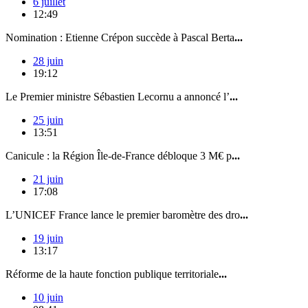
6 juillet
12:49
Nomination : Etienne Crépon succède à Pascal Berta
...
28 juin
19:12
Le Premier ministre Sébastien Lecornu a annoncé l’
...
25 juin
13:51
Canicule : la Région Île-de-France débloque 3 M€ p
...
21 juin
17:08
L’UNICEF France lance le premier baromètre des dro
...
19 juin
13:17
Réforme de la haute fonction publique territoriale
...
10 juin