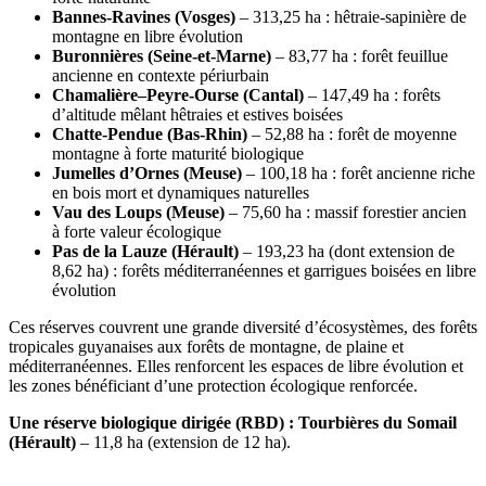
Bannes-Ravines (Vosges)
– 313,25 ha : hêtraie-sapinière de
montagne en libre évolution
Buronnières (Seine-et-Marne)
– 83,77 ha : forêt feuillue
ancienne en contexte périurbain
Chamalière–Peyre-Ourse (Cantal)
– 147,49 ha : forêts
d’altitude mêlant hêtraies et estives boisées
Chatte-Pendue (Bas-Rhin)
– 52,88 ha : forêt de moyenne
montagne à forte maturité biologique
Jumelles d’Ornes (Meuse)
– 100,18 ha : forêt ancienne riche
en bois mort et dynamiques naturelles
Vau des Loups (Meuse)
– 75,60 ha : massif forestier ancien
à forte valeur écologique
Pas de la Lauze (Hérault)
– 193,23 ha (dont extension de
8,62 ha) : forêts méditerranéennes et garrigues boisées en libre
évolution
Ces réserves couvrent une grande diversité d’écosystèmes, des forêts
tropicales guyanaises aux forêts de montagne, de plaine et
méditerranéennes. Elles renforcent les espaces de libre évolution et
les zones bénéficiant d’une protection écologique renforcée.
Une réserve biologique dirigée (RBD) : Tourbières du Somail
(Hérault)
– 11,8 ha (extension de 12 ha).