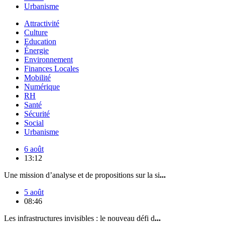
Urbanisme
Attractivité
Culture
Education
Énergie
Environnement
Finances Locales
Mobilité
Numérique
RH
Santé
Sécurité
Social
Urbanisme
6 août
13:12
Une mission d’analyse et de propositions sur la si
...
5 août
08:46
Les infrastructures invisibles : le nouveau défi d
...