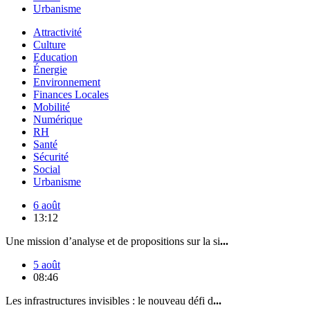
Urbanisme
Attractivité
Culture
Education
Énergie
Environnement
Finances Locales
Mobilité
Numérique
RH
Santé
Sécurité
Social
Urbanisme
6 août
13:12
Une mission d’analyse et de propositions sur la si
...
5 août
08:46
Les infrastructures invisibles : le nouveau défi d
...