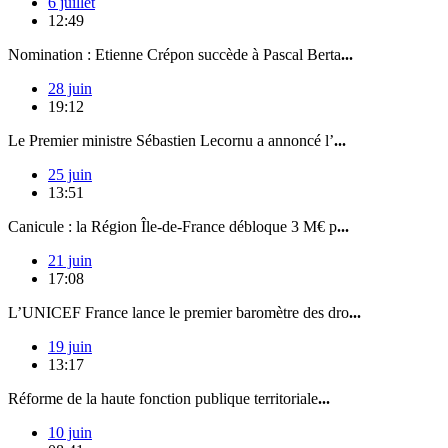
6 juillet
12:49
Nomination : Etienne Crépon succède à Pascal Berta
...
28 juin
19:12
Le Premier ministre Sébastien Lecornu a annoncé l’
...
25 juin
13:51
Canicule : la Région Île-de-France débloque 3 M€ p
...
21 juin
17:08
L’UNICEF France lance le premier baromètre des dro
...
19 juin
13:17
Réforme de la haute fonction publique territoriale
...
10 juin