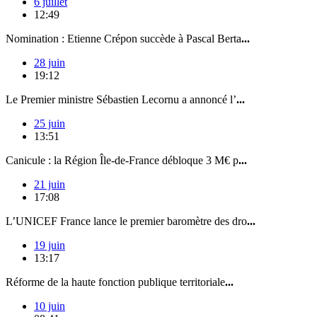
6 juillet
12:49
Nomination : Etienne Crépon succède à Pascal Berta
...
28 juin
19:12
Le Premier ministre Sébastien Lecornu a annoncé l’
...
25 juin
13:51
Canicule : la Région Île-de-France débloque 3 M€ p
...
21 juin
17:08
L’UNICEF France lance le premier baromètre des dro
...
19 juin
13:17
Réforme de la haute fonction publique territoriale
...
10 juin