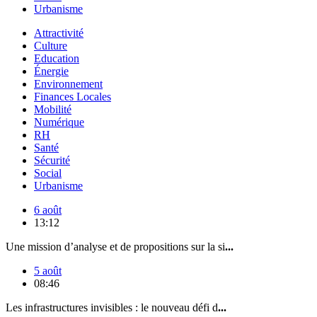
Urbanisme
Attractivité
Culture
Education
Énergie
Environnement
Finances Locales
Mobilité
Numérique
RH
Santé
Sécurité
Social
Urbanisme
6 août
13:12
Une mission d’analyse et de propositions sur la si
...
5 août
08:46
Les infrastructures invisibles : le nouveau défi d
...