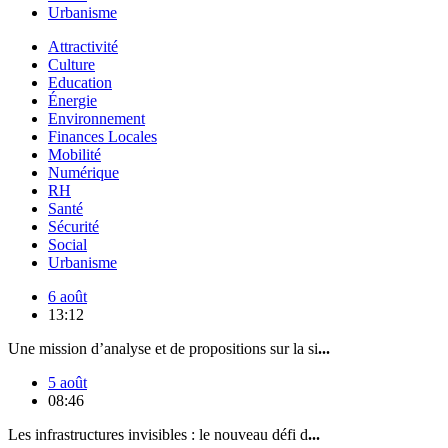
Urbanisme
Attractivité
Culture
Education
Énergie
Environnement
Finances Locales
Mobilité
Numérique
RH
Santé
Sécurité
Social
Urbanisme
6 août
13:12
Une mission d’analyse et de propositions sur la si
...
5 août
08:46
Les infrastructures invisibles : le nouveau défi d
...