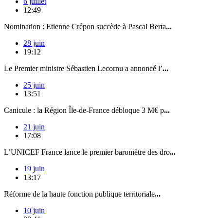
6 juillet
12:49
Nomination : Etienne Crépon succède à Pascal Berta
...
28 juin
19:12
Le Premier ministre Sébastien Lecornu a annoncé l’
...
25 juin
13:51
Canicule : la Région Île-de-France débloque 3 M€ p
...
21 juin
17:08
L’UNICEF France lance le premier baromètre des dro
...
19 juin
13:17
Réforme de la haute fonction publique territoriale
...
10 juin