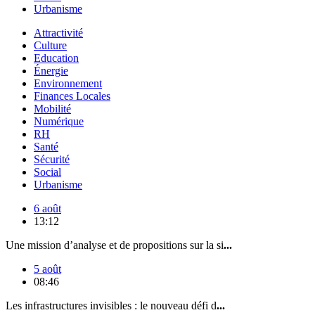
Urbanisme
Attractivité
Culture
Education
Énergie
Environnement
Finances Locales
Mobilité
Numérique
RH
Santé
Sécurité
Social
Urbanisme
6 août
13:12
Une mission d’analyse et de propositions sur la si
...
5 août
08:46
Les infrastructures invisibles : le nouveau défi d
...