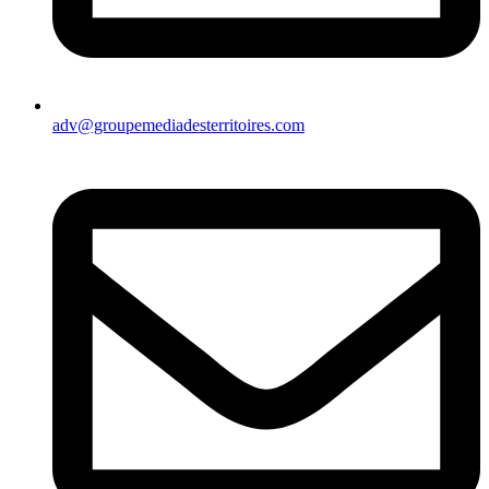
adv@groupemediadesterritoires.com