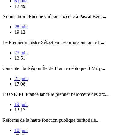
6 juillet
12:49
Nomination : Etienne Crépon succède à Pascal Berta
...
28 juin
19:12
Le Premier ministre Sébastien Lecornu a annoncé l’
...
25 juin
13:51
Canicule : la Région Île-de-France débloque 3 M€ p
...
21 juin
17:08
L’UNICEF France lance le premier baromètre des dro
...
19 juin
13:17
Réforme de la haute fonction publique territoriale
...
10 juin