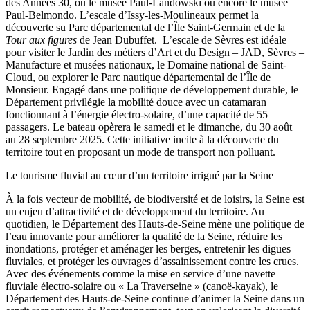
des Années 30, ou le musée Paul-Landowski ou encore le musée
Paul-Belmondo. L’escale d’Issy-les-Moulineaux permet la
découverte su Parc départemental de l’Île Saint-Germain et de la
Tour aux figures
de Jean Dubuffet. L’escale de Sèvres est idéale
pour visiter le Jardin des métiers d’Art et du Design – JAD, Sèvres –
Manufacture et musées nationaux, le Domaine national de Saint-
Cloud, ou explorer le Parc nautique départemental de l’Île de
Monsieur. Engagé dans une politique de développement durable, le
Département privilégie la mobilité douce avec un catamaran
fonctionnant à l’énergie électro-solaire, d’une capacité de 55
passagers. Le bateau opèrera le samedi et le dimanche, du 30 août
au 28 septembre 2025. Cette initiative incite à la découverte du
territoire tout en proposant un mode de transport non polluant.
Le tourisme fluvial au cœur d’un territoire irrigué par la Seine
À la fois vecteur de mobilité, de biodiversité et de loisirs, la Seine est
un enjeu d’attractivité et de développement du territoire. Au
quotidien, le Département des Hauts-de-Seine mène une politique de
l’eau innovante pour améliorer la qualité de la Seine, réduire les
inondations, protéger et aménager les berges, entretenir les digues
fluviales, et protéger les ouvrages d’assainissement contre les crues.
Avec des événements comme la mise en service d’une navette
fluviale électro-solaire ou « La Traverseine » (canoë-kayak), le
Département des Hauts-de-Seine continue d’animer la Seine dans un