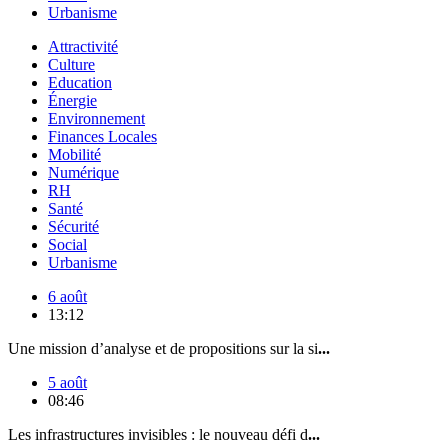
Urbanisme
Attractivité
Culture
Education
Énergie
Environnement
Finances Locales
Mobilité
Numérique
RH
Santé
Sécurité
Social
Urbanisme
6 août
13:12
Une mission d’analyse et de propositions sur la si
...
5 août
08:46
Les infrastructures invisibles : le nouveau défi d
...