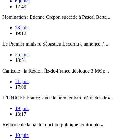
6 juillet
12:49
Nomination : Etienne Crépon succède à Pascal Berta
...
28 juin
19:12
Le Premier ministre Sébastien Lecornu a annoncé l’
...
25 juin
13:51
Canicule : la Région Île-de-France débloque 3 M€ p
...
21 juin
17:08
L’UNICEF France lance le premier baromètre des dro
...
19 juin
13:17
Réforme de la haute fonction publique territoriale
...
10 juin