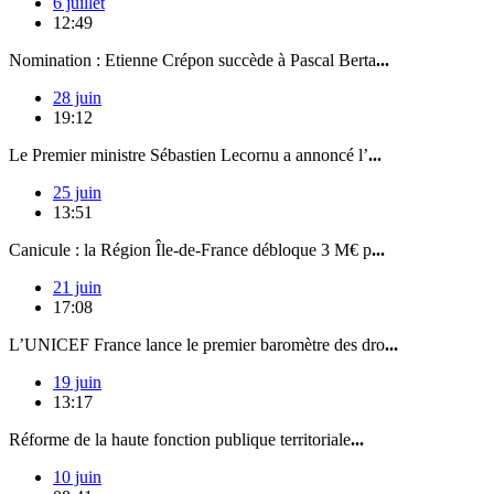
6 juillet
12:49
Nomination : Etienne Crépon succède à Pascal Berta
...
28 juin
19:12
Le Premier ministre Sébastien Lecornu a annoncé l’
...
25 juin
13:51
Canicule : la Région Île-de-France débloque 3 M€ p
...
21 juin
17:08
L’UNICEF France lance le premier baromètre des dro
...
19 juin
13:17
Réforme de la haute fonction publique territoriale
...
10 juin