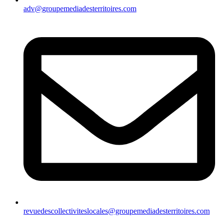
adv@groupemediadesterritoires.com
revuedescollectiviteslocales@groupemediadesterritoires.com