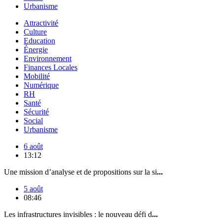
Urbanisme
Attractivité
Culture
Education
Énergie
Environnement
Finances Locales
Mobilité
Numérique
RH
Santé
Sécurité
Social
Urbanisme
6 août
13:12
Une mission d’analyse et de propositions sur la si
...
5 août
08:46
Les infrastructures invisibles : le nouveau défi d
...