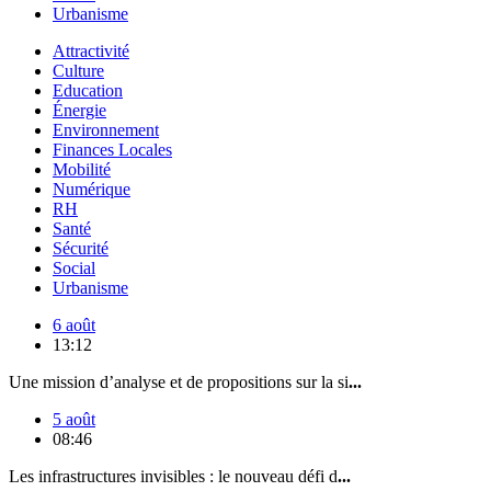
Urbanisme
Attractivité
Culture
Education
Énergie
Environnement
Finances Locales
Mobilité
Numérique
RH
Santé
Sécurité
Social
Urbanisme
6 août
13:12
Une mission d’analyse et de propositions sur la si
...
5 août
08:46
Les infrastructures invisibles : le nouveau défi d
...