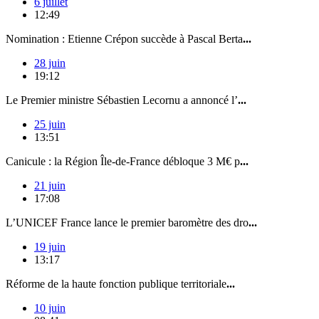
6 juillet
12:49
Nomination : Etienne Crépon succède à Pascal Berta
...
28 juin
19:12
Le Premier ministre Sébastien Lecornu a annoncé l’
...
25 juin
13:51
Canicule : la Région Île-de-France débloque 3 M€ p
...
21 juin
17:08
L’UNICEF France lance le premier baromètre des dro
...
19 juin
13:17
Réforme de la haute fonction publique territoriale
...
10 juin