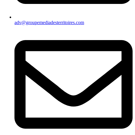
adv@groupemediadesterritoires.com