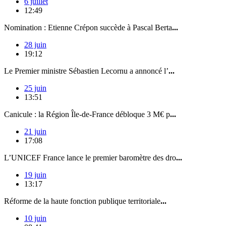
6 juillet
12:49
Nomination : Etienne Crépon succède à Pascal Berta
...
28 juin
19:12
Le Premier ministre Sébastien Lecornu a annoncé l’
...
25 juin
13:51
Canicule : la Région Île-de-France débloque 3 M€ p
...
21 juin
17:08
L’UNICEF France lance le premier baromètre des dro
...
19 juin
13:17
Réforme de la haute fonction publique territoriale
...
10 juin