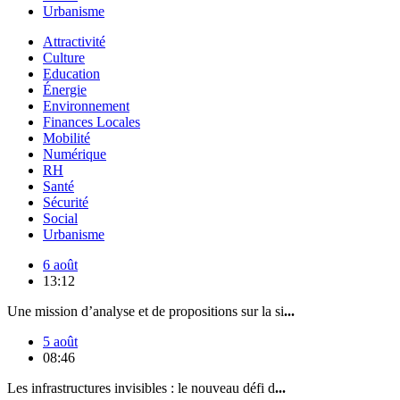
Urbanisme
Attractivité
Culture
Education
Énergie
Environnement
Finances Locales
Mobilité
Numérique
RH
Santé
Sécurité
Social
Urbanisme
6 août
13:12
Une mission d’analyse et de propositions sur la si
...
5 août
08:46
Les infrastructures invisibles : le nouveau défi d
...