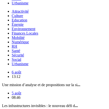
Urbanisme
Attractivité
Culture
Education
Énergie
Environnement
Finances Locales
Mobilité
Numérique
RH
Santé
Sécurité
Social
Urbanisme
6 août
13:12
Une mission d’analyse et de propositions sur la si
...
5 août
08:46
Les infrastructures invisibles : le nouveau défi d
...