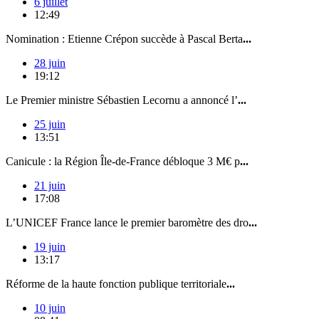
6 juillet
12:49
Nomination : Etienne Crépon succède à Pascal Berta
...
28 juin
19:12
Le Premier ministre Sébastien Lecornu a annoncé l’
...
25 juin
13:51
Canicule : la Région Île-de-France débloque 3 M€ p
...
21 juin
17:08
L’UNICEF France lance le premier baromètre des dro
...
19 juin
13:17
Réforme de la haute fonction publique territoriale
...
10 juin