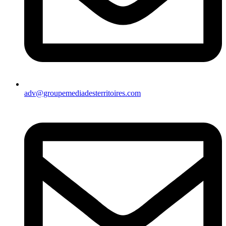
adv@groupemediadesterritoires.com