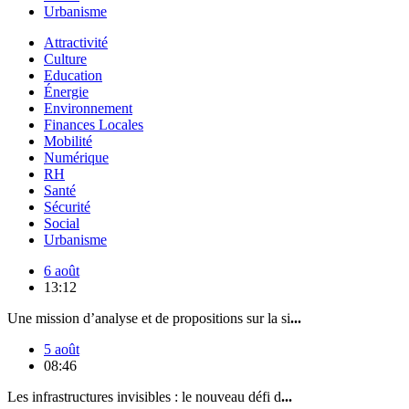
Urbanisme
Attractivité
Culture
Education
Énergie
Environnement
Finances Locales
Mobilité
Numérique
RH
Santé
Sécurité
Social
Urbanisme
6 août
13:12
Une mission d’analyse et de propositions sur la si
...
5 août
08:46
Les infrastructures invisibles : le nouveau défi d
...