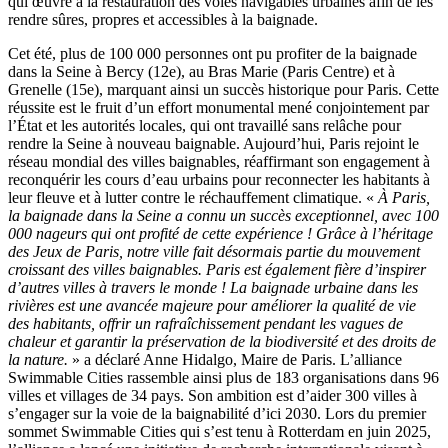
qui œuvre à la restauration des voies navigables urbaines afin de les
rendre sûres, propres et accessibles à la baignade.
Cet été, plus de 100 000 personnes ont pu profiter de la baignade
dans la Seine à Bercy (12e), au Bras Marie (Paris Centre) et à
Grenelle (15e), marquant ainsi un succès historique pour Paris. Cette
réussite est le fruit d’un effort monumental mené conjointement par
l’État et les autorités locales, qui ont travaillé sans relâche pour
rendre la Seine à nouveau baignable. Aujourd’hui, Paris rejoint le
réseau mondial des villes baignables, réaffirmant son engagement à
reconquérir les cours d’eau urbains pour reconnecter les habitants à
leur fleuve et à lutter contre le réchauffement climatique. «
À Paris,
la baignade dans la Seine a connu un succès exceptionnel, avec 100
000 nageurs qui ont profité de cette expérience ! Grâce à l’héritage
des Jeux de Paris, notre ville fait désormais partie du mouvement
croissant des villes baignables. Paris est également fière d’inspirer
d’autres villes à travers le monde ! La baignade urbaine dans les
rivières est une avancée majeure pour améliorer la qualité de vie
des habitants, offrir un rafraîchissement pendant les vagues de
chaleur et garantir la préservation de la biodiversité et des droits de
la nature.
» a déclaré Anne Hidalgo, Maire de Paris. L’alliance
Swimmable Cities rassemble ainsi plus de 183 organisations dans 96
villes et villages de 34 pays. Son ambition est d’aider 300 villes à
s’engager sur la voie de la baignabilité d’ici 2030. Lors du premier
sommet Swimmable Cities qui s’est tenu à Rotterdam en juin 2025,