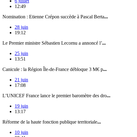
6 juillet
12:49
Nomination : Etienne Crépon succède à Pascal Berta
...
28 juin
19:12
Le Premier ministre Sébastien Lecornu a annoncé l’
...
25 juin
13:51
Canicule : la Région Île-de-France débloque 3 M€ p
...
21 juin
17:08
L’UNICEF France lance le premier baromètre des dro
...
19 juin
13:17
Réforme de la haute fonction publique territoriale
...
10 juin