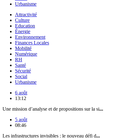
Urbanisme
Attractivité
Culture
Education
Énergie
Environnement
Finances Locales
Mobilité
Numérique
RH
Santé
Sécurité
Social
Urbanisme
6 août
13:12
Une mission d’analyse et de propositions sur la si
...
5 août
08:46
Les infrastructures invisibles : le nouveau défi d
...