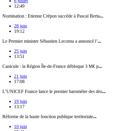
6 juillet
12:49
Nomination : Etienne Crépon succède à Pascal Berta
...
28 juin
19:12
Le Premier ministre Sébastien Lecornu a annoncé l’
...
25 juin
13:51
Canicule : la Région Île-de-France débloque 3 M€ p
...
21 juin
17:08
L’UNICEF France lance le premier baromètre des dro
...
19 juin
13:17
Réforme de la haute fonction publique territoriale
...
10 juin