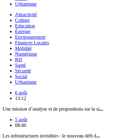
Urbanisme
Attractivité
Culture
Education
Énergie
Environnement
Finances Locales
Mobilité
Numérique
RH
Santé
Sécurité
Social
Urbanisme
6 août
13:12
Une mission d’analyse et de propositions sur la si
...
5 août
08:46
Les infrastructures invisibles : le nouveau défi d
...