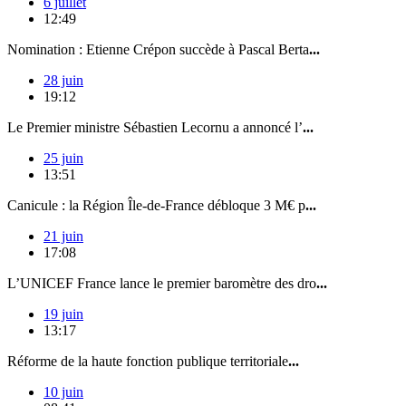
6 juillet
12:49
Nomination : Etienne Crépon succède à Pascal Berta
...
28 juin
19:12
Le Premier ministre Sébastien Lecornu a annoncé l’
...
25 juin
13:51
Canicule : la Région Île-de-France débloque 3 M€ p
...
21 juin
17:08
L’UNICEF France lance le premier baromètre des dro
...
19 juin
13:17
Réforme de la haute fonction publique territoriale
...
10 juin