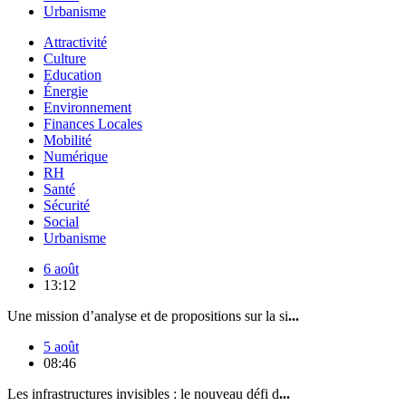
Urbanisme
Attractivité
Culture
Education
Énergie
Environnement
Finances Locales
Mobilité
Numérique
RH
Santé
Sécurité
Social
Urbanisme
6 août
13:12
Une mission d’analyse et de propositions sur la si
...
5 août
08:46
Les infrastructures invisibles : le nouveau défi d
...