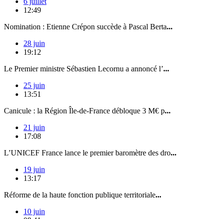
6 juillet
12:49
Nomination : Etienne Crépon succède à Pascal Berta
...
28 juin
19:12
Le Premier ministre Sébastien Lecornu a annoncé l’
...
25 juin
13:51
Canicule : la Région Île-de-France débloque 3 M€ p
...
21 juin
17:08
L’UNICEF France lance le premier baromètre des dro
...
19 juin
13:17
Réforme de la haute fonction publique territoriale
...
10 juin