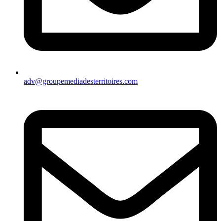
adv@groupemediadesterritoires.com