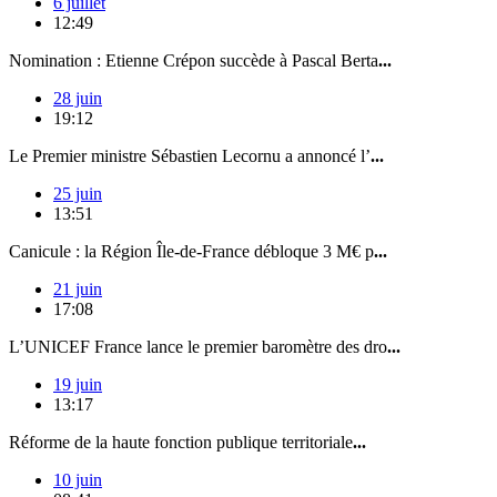
6 juillet
12:49
Nomination : Etienne Crépon succède à Pascal Berta
...
28 juin
19:12
Le Premier ministre Sébastien Lecornu a annoncé l’
...
25 juin
13:51
Canicule : la Région Île-de-France débloque 3 M€ p
...
21 juin
17:08
L’UNICEF France lance le premier baromètre des dro
...
19 juin
13:17
Réforme de la haute fonction publique territoriale
...
10 juin