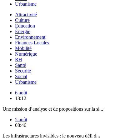
Urbanisme
Attractivité
Culture
Education
Énergie
Environnement
Finances Locales
Mobilité
Numérique
RH
Santé
Sécurité
Social
Urbanisme
6 août
13:12
Une mission d’analyse et de propositions sur la si
...
5 août
08:46
Les infrastructures invisibles : le nouveau défi d
...