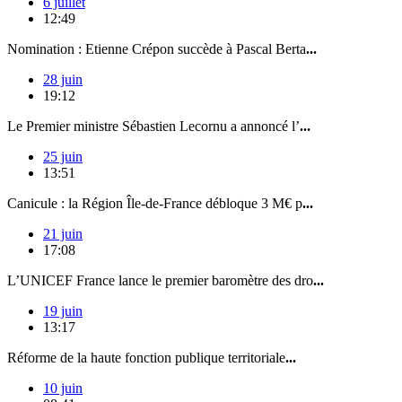
6 juillet
12:49
Nomination : Etienne Crépon succède à Pascal Berta
...
28 juin
19:12
Le Premier ministre Sébastien Lecornu a annoncé l’
...
25 juin
13:51
Canicule : la Région Île-de-France débloque 3 M€ p
...
21 juin
17:08
L’UNICEF France lance le premier baromètre des dro
...
19 juin
13:17
Réforme de la haute fonction publique territoriale
...
10 juin