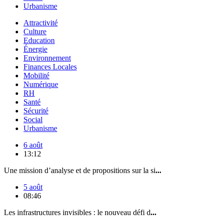
Urbanisme
Attractivité
Culture
Education
Énergie
Environnement
Finances Locales
Mobilité
Numérique
RH
Santé
Sécurité
Social
Urbanisme
6 août
13:12
Une mission d’analyse et de propositions sur la si
...
5 août
08:46
Les infrastructures invisibles : le nouveau défi d
...