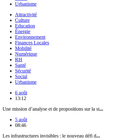
Urbanisme
Attractivité
Culture
Education
Énergie
Environnement
Finances Locales
Mobilité
Numérique
RH
Santé
Sécurité
Social
Urbanisme
6 août
13:12
Une mission d’analyse et de propositions sur la si
...
5 août
08:46
Les infrastructures invisibles : le nouveau défi d
...