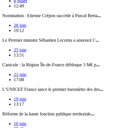
6 juillet
12:49
Nomination : Etienne Crépon succède à Pascal Berta
...
28 juin
19:12
Le Premier ministre Sébastien Lecornu a annoncé l’
...
25 juin
13:51
Canicule : la Région Île-de-France débloque 3 M€ p
...
21 juin
17:08
L’UNICEF France lance le premier baromètre des dro
...
19 juin
13:17
Réforme de la haute fonction publique territoriale
...
10 juin