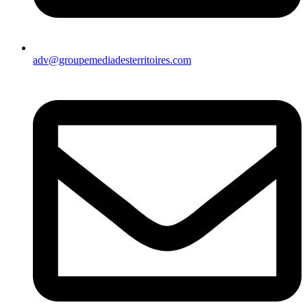
adv@groupemediadesterritoires.com