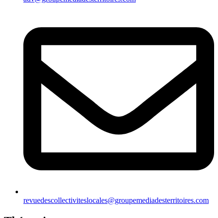
revuedescollectiviteslocales@groupemediadesterritoires.com