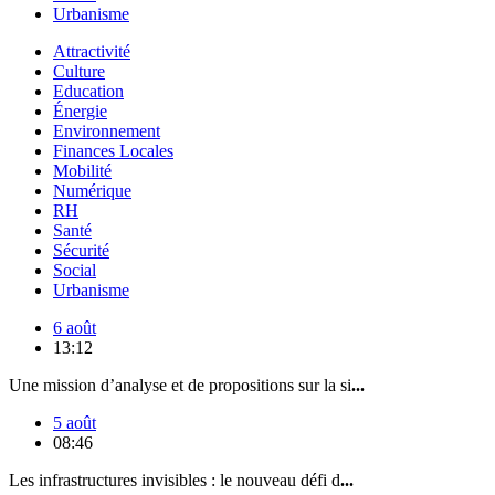
Urbanisme
Attractivité
Culture
Education
Énergie
Environnement
Finances Locales
Mobilité
Numérique
RH
Santé
Sécurité
Social
Urbanisme
6 août
13:12
Une mission d’analyse et de propositions sur la si
...
5 août
08:46
Les infrastructures invisibles : le nouveau défi d
...