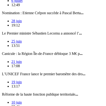
6 juillet
12:49
Nomination : Etienne Crépon succède à Pascal Berta
...
28 juin
19:12
Le Premier ministre Sébastien Lecornu a annoncé l’
...
25 juin
13:51
Canicule : la Région Île-de-France débloque 3 M€ p
...
21 juin
17:08
L’UNICEF France lance le premier baromètre des dro
...
19 juin
13:17
Réforme de la haute fonction publique territoriale
...
10 juin