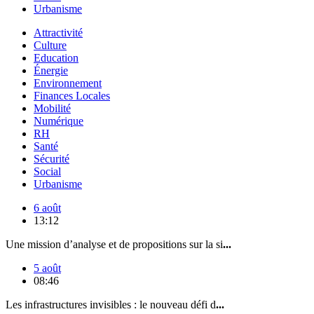
Urbanisme
Attractivité
Culture
Education
Énergie
Environnement
Finances Locales
Mobilité
Numérique
RH
Santé
Sécurité
Social
Urbanisme
6 août
13:12
Une mission d’analyse et de propositions sur la si
...
5 août
08:46
Les infrastructures invisibles : le nouveau défi d
...