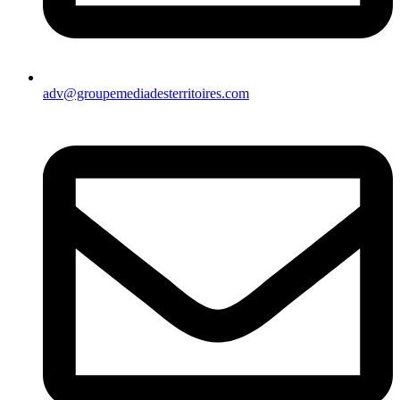
adv@groupemediadesterritoires.com