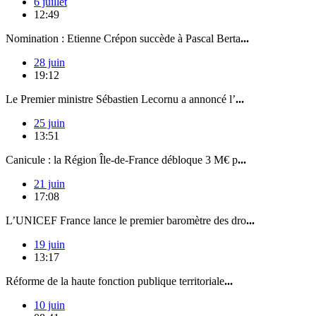
6 juillet
12:49
Nomination : Etienne Crépon succède à Pascal Berta
...
28 juin
19:12
Le Premier ministre Sébastien Lecornu a annoncé l’
...
25 juin
13:51
Canicule : la Région Île-de-France débloque 3 M€ p
...
21 juin
17:08
L’UNICEF France lance le premier baromètre des dro
...
19 juin
13:17
Réforme de la haute fonction publique territoriale
...
10 juin