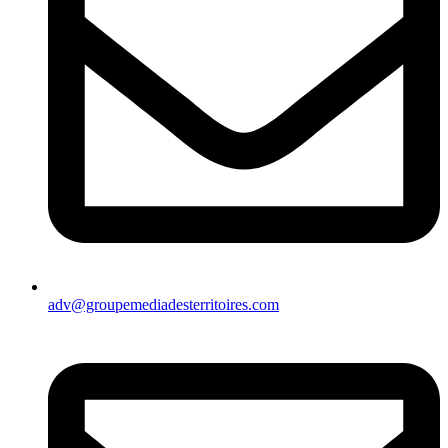
adv@groupemediadesterritoires.com