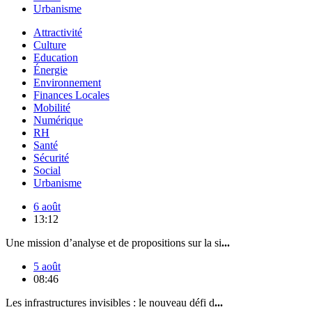
Urbanisme
Attractivité
Culture
Education
Énergie
Environnement
Finances Locales
Mobilité
Numérique
RH
Santé
Sécurité
Social
Urbanisme
6 août
13:12
Une mission d’analyse et de propositions sur la si
...
5 août
08:46
Les infrastructures invisibles : le nouveau défi d
...