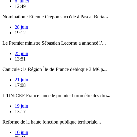
6 juillet
12:49
Nomination : Etienne Crépon succède à Pascal Berta
...
28 juin
19:12
Le Premier ministre Sébastien Lecornu a annoncé l’
...
25 juin
13:51
Canicule : la Région Île-de-France débloque 3 M€ p
...
21 juin
17:08
L’UNICEF France lance le premier baromètre des dro
...
19 juin
13:17
Réforme de la haute fonction publique territoriale
...
10 juin