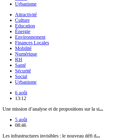
Urbanisme
Attractivité
Culture
Education
Énergie
Environnement
Finances Locales
Mobilité
Numérique
RH
Santé
Sécurité
Social
Urbanisme
6 août
13:12
Une mission d’analyse et de propositions sur la si
...
5 août
08:46
Les infrastructures invisibles : le nouveau défi d
...