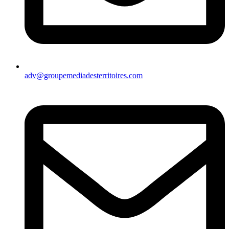
adv@groupemediadesterritoires.com