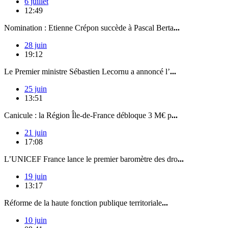
6 juillet
12:49
Nomination : Etienne Crépon succède à Pascal Berta
...
28 juin
19:12
Le Premier ministre Sébastien Lecornu a annoncé l’
...
25 juin
13:51
Canicule : la Région Île-de-France débloque 3 M€ p
...
21 juin
17:08
L’UNICEF France lance le premier baromètre des dro
...
19 juin
13:17
Réforme de la haute fonction publique territoriale
...
10 juin