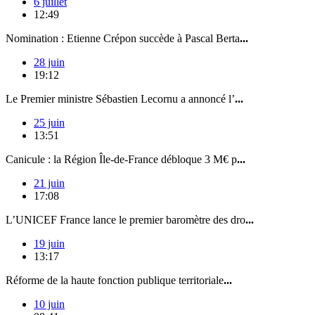
6 juillet
12:49
Nomination : Etienne Crépon succède à Pascal Berta
...
28 juin
19:12
Le Premier ministre Sébastien Lecornu a annoncé l’
...
25 juin
13:51
Canicule : la Région Île-de-France débloque 3 M€ p
...
21 juin
17:08
L’UNICEF France lance le premier baromètre des dro
...
19 juin
13:17
Réforme de la haute fonction publique territoriale
...
10 juin