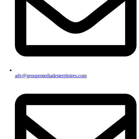
adv@groupemediadesterritoires.com