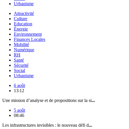
Urbanisme
Attractivité
Culture
Education
Énergie
Environnement
Finances Locales
Mobilité
Numérique
RH
Santé
Sécurité
Social
Urbanisme
6 août
13:12
Une mission d’analyse et de propositions sur la si
...
5 août
08:46
Les infrastructures invisibles : le nouveau défi d
...