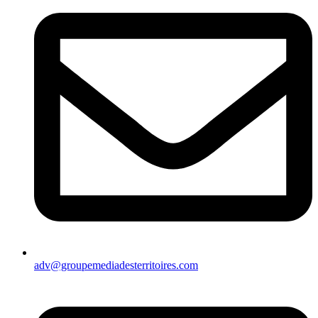
adv@groupemediadesterritoires.com