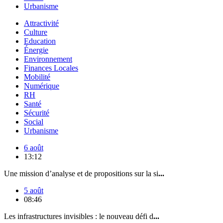
Urbanisme
Attractivité
Culture
Education
Énergie
Environnement
Finances Locales
Mobilité
Numérique
RH
Santé
Sécurité
Social
Urbanisme
6 août
13:12
Une mission d’analyse et de propositions sur la si
...
5 août
08:46
Les infrastructures invisibles : le nouveau défi d
...