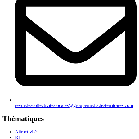
revuedescollectiviteslocales@groupemediadesterritoires.com
Thématiques
Attractivités
RH