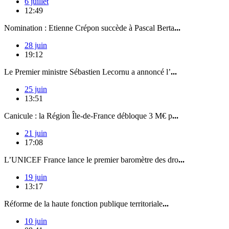
6 juillet
12:49
Nomination : Etienne Crépon succède à Pascal Berta
...
28 juin
19:12
Le Premier ministre Sébastien Lecornu a annoncé l’
...
25 juin
13:51
Canicule : la Région Île-de-France débloque 3 M€ p
...
21 juin
17:08
L’UNICEF France lance le premier baromètre des dro
...
19 juin
13:17
Réforme de la haute fonction publique territoriale
...
10 juin