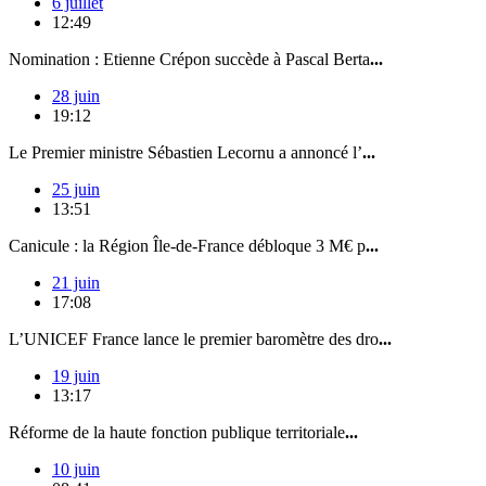
6 juillet
12:49
Nomination : Etienne Crépon succède à Pascal Berta
...
28 juin
19:12
Le Premier ministre Sébastien Lecornu a annoncé l’
...
25 juin
13:51
Canicule : la Région Île-de-France débloque 3 M€ p
...
21 juin
17:08
L’UNICEF France lance le premier baromètre des dro
...
19 juin
13:17
Réforme de la haute fonction publique territoriale
...
10 juin