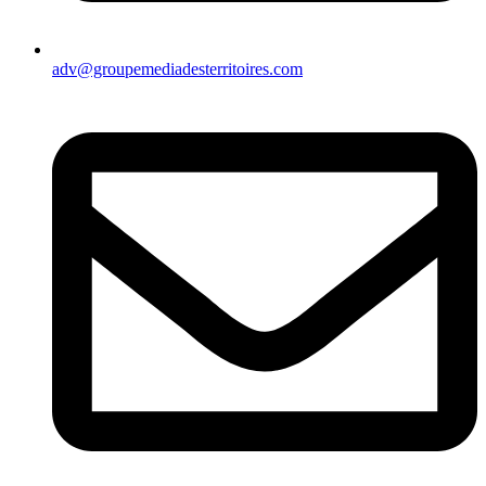
adv@groupemediadesterritoires.com