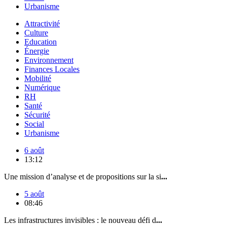
Urbanisme
Attractivité
Culture
Education
Énergie
Environnement
Finances Locales
Mobilité
Numérique
RH
Santé
Sécurité
Social
Urbanisme
6 août
13:12
Une mission d’analyse et de propositions sur la si
...
5 août
08:46
Les infrastructures invisibles : le nouveau défi d
...