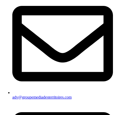
adv@groupemediadesterritoires.com