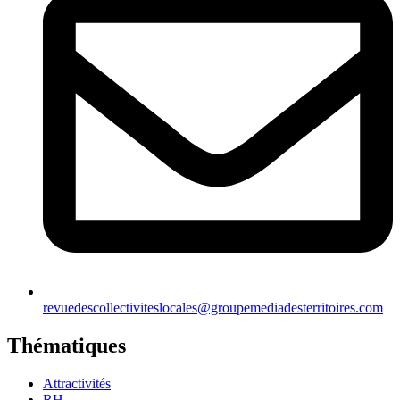
revuedescollectiviteslocales@groupemediadesterritoires.com
Thématiques
Attractivités
RH