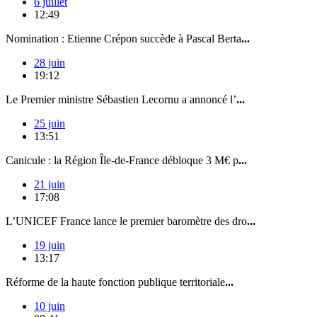
6 juillet
12:49
Nomination : Etienne Crépon succède à Pascal Berta
...
28 juin
19:12
Le Premier ministre Sébastien Lecornu a annoncé l’
...
25 juin
13:51
Canicule : la Région Île-de-France débloque 3 M€ p
...
21 juin
17:08
L’UNICEF France lance le premier baromètre des dro
...
19 juin
13:17
Réforme de la haute fonction publique territoriale
...
10 juin