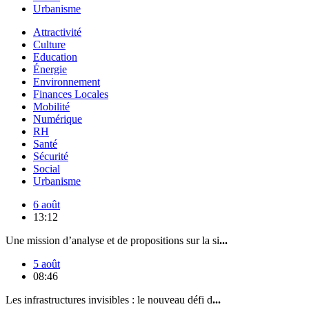
Urbanisme
Attractivité
Culture
Education
Énergie
Environnement
Finances Locales
Mobilité
Numérique
RH
Santé
Sécurité
Social
Urbanisme
6 août
13:12
Une mission d’analyse et de propositions sur la si
...
5 août
08:46
Les infrastructures invisibles : le nouveau défi d
...