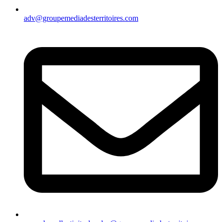
adv@groupemediadesterritoires.com