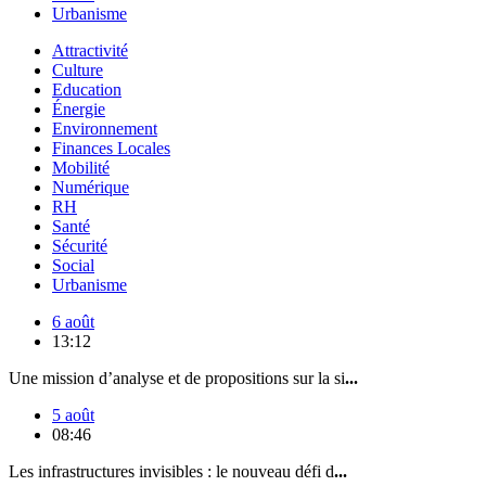
Urbanisme
Attractivité
Culture
Education
Énergie
Environnement
Finances Locales
Mobilité
Numérique
RH
Santé
Sécurité
Social
Urbanisme
6 août
13:12
Une mission d’analyse et de propositions sur la si
...
5 août
08:46
Les infrastructures invisibles : le nouveau défi d
...