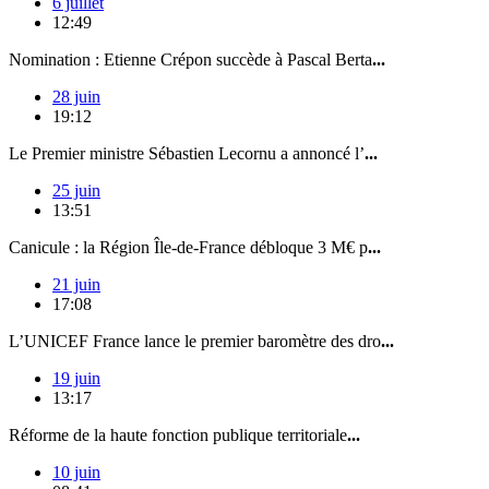
6 juillet
12:49
Nomination : Etienne Crépon succède à Pascal Berta
...
28 juin
19:12
Le Premier ministre Sébastien Lecornu a annoncé l’
...
25 juin
13:51
Canicule : la Région Île-de-France débloque 3 M€ p
...
21 juin
17:08
L’UNICEF France lance le premier baromètre des dro
...
19 juin
13:17
Réforme de la haute fonction publique territoriale
...
10 juin