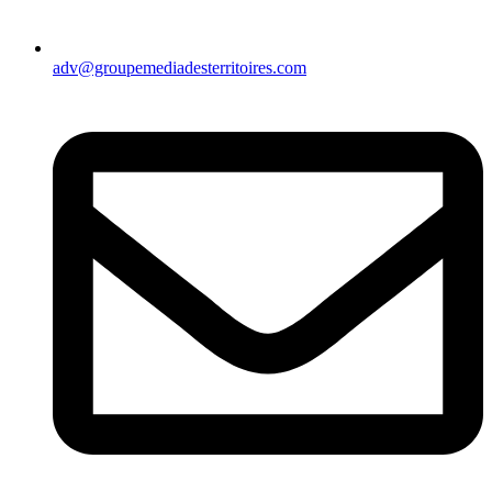
adv@groupemediadesterritoires.com