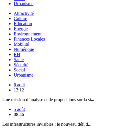
Urbanisme
Attractivité
Culture
Education
Énergie
Environnement
Finances Locales
Mobilité
Numérique
RH
Santé
Sécurité
Social
Urbanisme
6 août
13:12
Une mission d’analyse et de propositions sur la si
...
5 août
08:46
Les infrastructures invisibles : le nouveau défi d
...