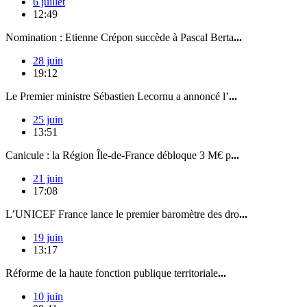
6 juillet
12:49
Nomination : Etienne Crépon succède à Pascal Berta
...
28 juin
19:12
Le Premier ministre Sébastien Lecornu a annoncé l’
...
25 juin
13:51
Canicule : la Région Île-de-France débloque 3 M€ p
...
21 juin
17:08
L’UNICEF France lance le premier baromètre des dro
...
19 juin
13:17
Réforme de la haute fonction publique territoriale
...
10 juin