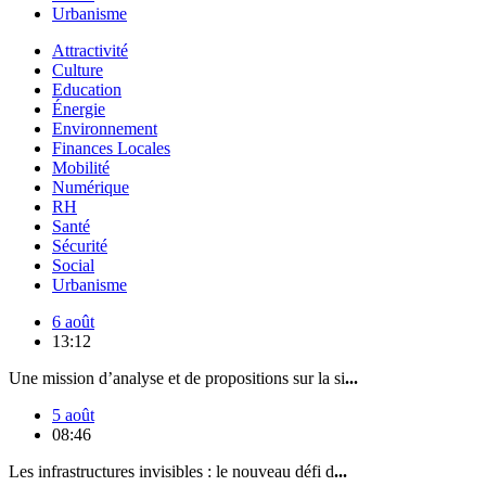
Urbanisme
Attractivité
Culture
Education
Énergie
Environnement
Finances Locales
Mobilité
Numérique
RH
Santé
Sécurité
Social
Urbanisme
6 août
13:12
Une mission d’analyse et de propositions sur la si
...
5 août
08:46
Les infrastructures invisibles : le nouveau défi d
...