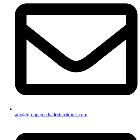
adv@groupemediadesterritoires.com