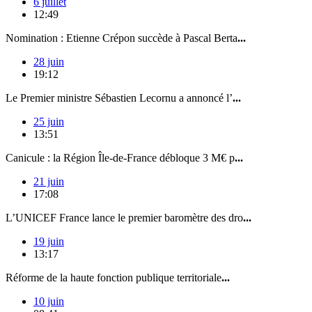
6 juillet
12:49
Nomination : Etienne Crépon succède à Pascal Berta
...
28 juin
19:12
Le Premier ministre Sébastien Lecornu a annoncé l’
...
25 juin
13:51
Canicule : la Région Île-de-France débloque 3 M€ p
...
21 juin
17:08
L’UNICEF France lance le premier baromètre des dro
...
19 juin
13:17
Réforme de la haute fonction publique territoriale
...
10 juin