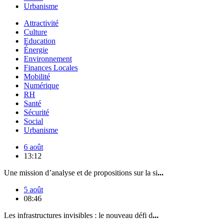
Urbanisme
Attractivité
Culture
Education
Énergie
Environnement
Finances Locales
Mobilité
Numérique
RH
Santé
Sécurité
Social
Urbanisme
6 août
13:12
Une mission d’analyse et de propositions sur la si
...
5 août
08:46
Les infrastructures invisibles : le nouveau défi d
...