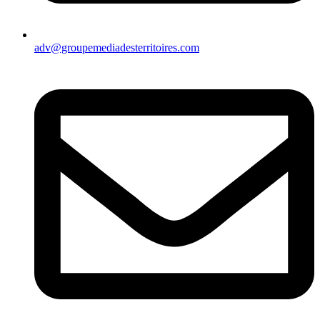
adv@groupemediadesterritoires.com