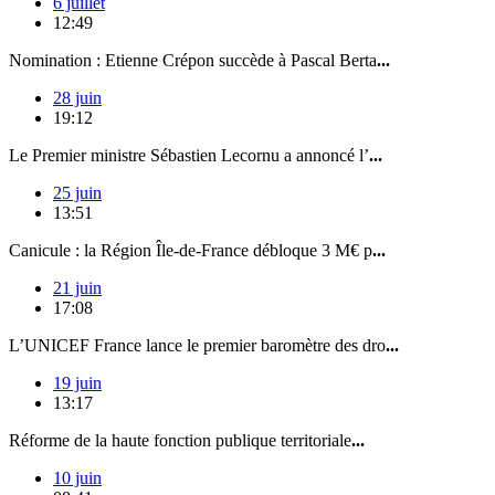
6 juillet
12:49
Nomination : Etienne Crépon succède à Pascal Berta
...
28 juin
19:12
Le Premier ministre Sébastien Lecornu a annoncé l’
...
25 juin
13:51
Canicule : la Région Île-de-France débloque 3 M€ p
...
21 juin
17:08
L’UNICEF France lance le premier baromètre des dro
...
19 juin
13:17
Réforme de la haute fonction publique territoriale
...
10 juin