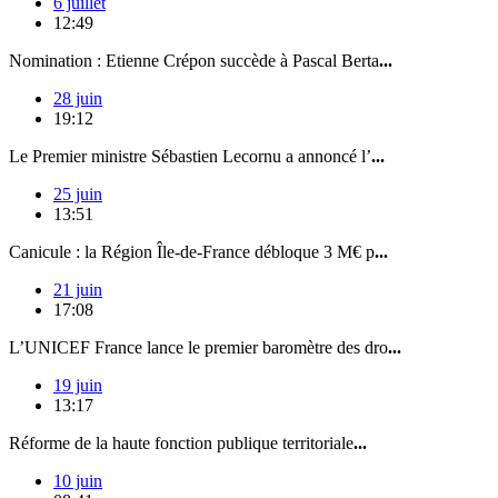
6 juillet
12:49
Nomination : Etienne Crépon succède à Pascal Berta
...
28 juin
19:12
Le Premier ministre Sébastien Lecornu a annoncé l’
...
25 juin
13:51
Canicule : la Région Île-de-France débloque 3 M€ p
...
21 juin
17:08
L’UNICEF France lance le premier baromètre des dro
...
19 juin
13:17
Réforme de la haute fonction publique territoriale
...
10 juin