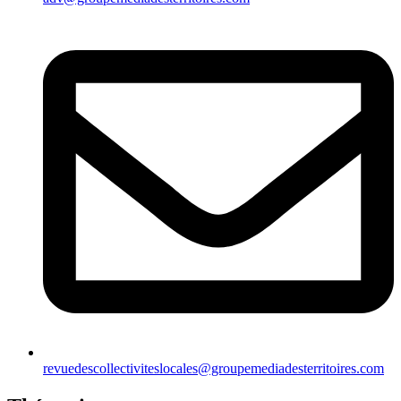
revuedescollectiviteslocales@groupemediadesterritoires.com