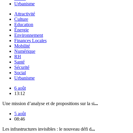
Urbanisme
Attractivité
Culture
Education
Énergie
Environnement
Finances Locales
Mobilité
Numérique
RH
Santé
Sécurité
Social
Urbanisme
6 août
13:12
Une mission d’analyse et de propositions sur la si
...
5 août
08:46
Les infrastructures invisibles : le nouveau défi d
...