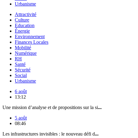
Urbanisme
Attractivité
Culture
Education
Énergie
Environnement
Finances Locales
Mobilité
Numérique
RH
Santé
Sécurité
Social
Urbanisme
6 août
13:12
Une mission d’analyse et de propositions sur la si
...
5 août
08:46
Les infrastructures invisibles : le nouveau défi d
...