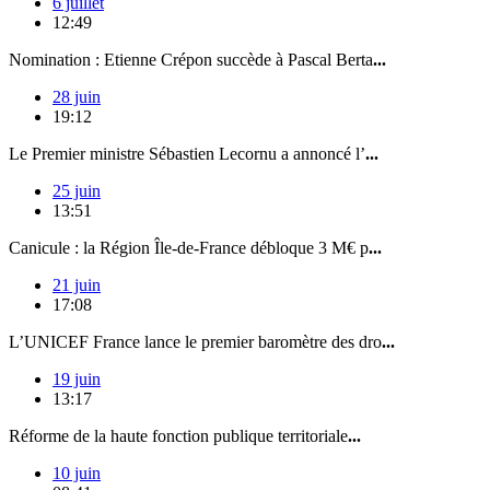
6 juillet
12:49
Nomination : Etienne Crépon succède à Pascal Berta
...
28 juin
19:12
Le Premier ministre Sébastien Lecornu a annoncé l’
...
25 juin
13:51
Canicule : la Région Île-de-France débloque 3 M€ p
...
21 juin
17:08
L’UNICEF France lance le premier baromètre des dro
...
19 juin
13:17
Réforme de la haute fonction publique territoriale
...
10 juin