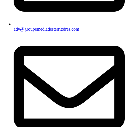
adv@groupemediadesterritoires.com