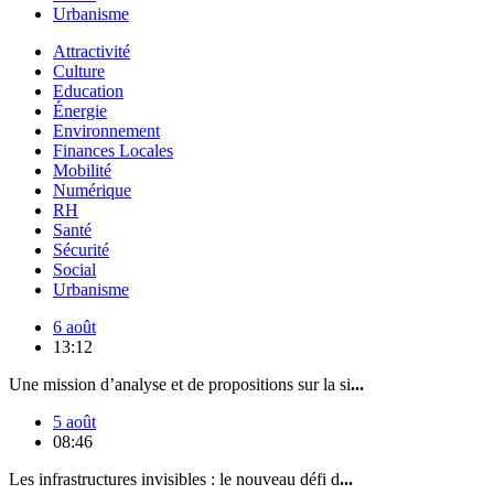
Urbanisme
Attractivité
Culture
Education
Énergie
Environnement
Finances Locales
Mobilité
Numérique
RH
Santé
Sécurité
Social
Urbanisme
6 août
13:12
Une mission d’analyse et de propositions sur la si
...
5 août
08:46
Les infrastructures invisibles : le nouveau défi d
...