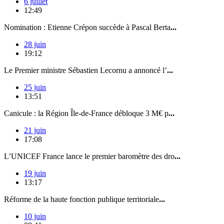
6 juillet
12:49
Nomination : Etienne Crépon succède à Pascal Berta
...
28 juin
19:12
Le Premier ministre Sébastien Lecornu a annoncé l’
...
25 juin
13:51
Canicule : la Région Île-de-France débloque 3 M€ p
...
21 juin
17:08
L’UNICEF France lance le premier baromètre des dro
...
19 juin
13:17
Réforme de la haute fonction publique territoriale
...
10 juin