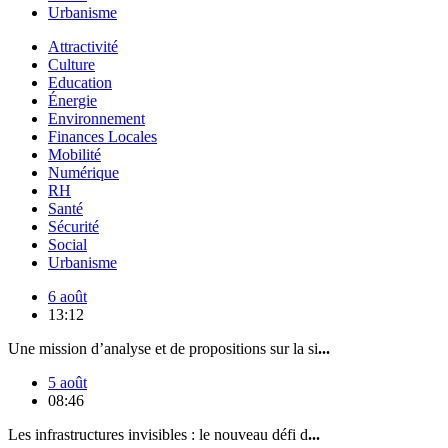
Urbanisme
Attractivité
Culture
Education
Énergie
Environnement
Finances Locales
Mobilité
Numérique
RH
Santé
Sécurité
Social
Urbanisme
6 août
13:12
Une mission d’analyse et de propositions sur la si
...
5 août
08:46
Les infrastructures invisibles : le nouveau défi d
...