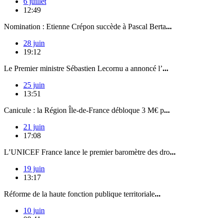
6 juillet
12:49
Nomination : Etienne Crépon succède à Pascal Berta
...
28 juin
19:12
Le Premier ministre Sébastien Lecornu a annoncé l’
...
25 juin
13:51
Canicule : la Région Île-de-France débloque 3 M€ p
...
21 juin
17:08
L’UNICEF France lance le premier baromètre des dro
...
19 juin
13:17
Réforme de la haute fonction publique territoriale
...
10 juin