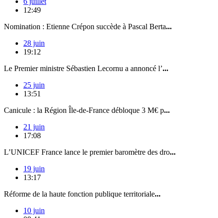
6 juillet
12:49
Nomination : Etienne Crépon succède à Pascal Berta
...
28 juin
19:12
Le Premier ministre Sébastien Lecornu a annoncé l’
...
25 juin
13:51
Canicule : la Région Île-de-France débloque 3 M€ p
...
21 juin
17:08
L’UNICEF France lance le premier baromètre des dro
...
19 juin
13:17
Réforme de la haute fonction publique territoriale
...
10 juin