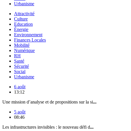
Urbanisme
Attractivité
Culture
Education
Énergie
Environnement
Finances Locales
Mobilité
Numérique
RH
Santé
Sécurité
Social
Urbanisme
6 août
13:12
Une mission d’analyse et de propositions sur la si
...
5 août
08:46
Les infrastructures invisibles : le nouveau défi d
...