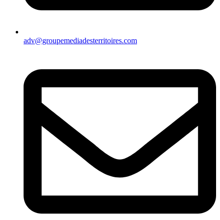
adv@groupemediadesterritoires.com