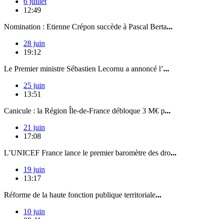
6 juillet
12:49
Nomination : Etienne Crépon succède à Pascal Berta
...
28 juin
19:12
Le Premier ministre Sébastien Lecornu a annoncé l’
...
25 juin
13:51
Canicule : la Région Île-de-France débloque 3 M€ p
...
21 juin
17:08
L’UNICEF France lance le premier baromètre des dro
...
19 juin
13:17
Réforme de la haute fonction publique territoriale
...
10 juin