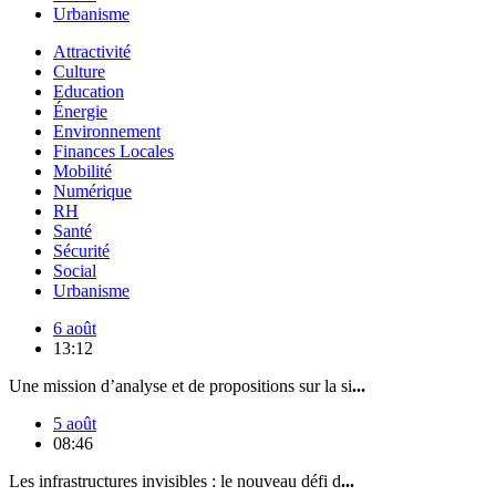
Urbanisme
Attractivité
Culture
Education
Énergie
Environnement
Finances Locales
Mobilité
Numérique
RH
Santé
Sécurité
Social
Urbanisme
6 août
13:12
Une mission d’analyse et de propositions sur la si
...
5 août
08:46
Les infrastructures invisibles : le nouveau défi d
...